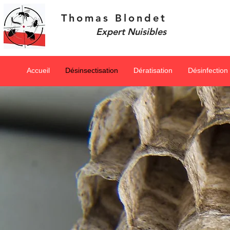
Thomas Blondet
Expert Nuisibles
Accueil
Désinsectisation
Dératisation
Désinfection