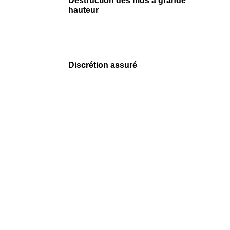
Destruction des nids à grande
hauteur
Discrétion
assuré